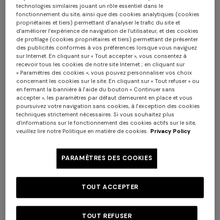
technologies similaires jouant un rôle essentiel dans le
fonctionnement du site, ainsi que des cookies analytiques (cookies
propriétaires et tiers) permettant d’analyser le trafic du site et
d’améliorer l’expérience de navigation de l’utilisateur, et des cookies
de profilage (cookies propriétaires et tiers) permettant de présenter
des publicités conformes à vos préférences lorsque vous naviguez
sur Internet. En cliquant sur « Tout accepter », vous consentez à
+ 2 couleurs
recevoir tous les cookies de notre site Internet ; en cliquant sur
« Paramètres des cookies », vous pouvez personnaliser vos choix
concernant les cookies sur le site. En cliquant sur « Tout refuser » ou
Cardigan en coton mélangé à
Jean en denim
en fermant la bannière à l'aide du bouton « Continuer sans
motif grec
accepter », les paramètres par défaut demeurent en place et vous
poursuivez votre navigation sans cookies, à l'exception des cookies
CHF 840,00
CHF 1.200,00
techniques strictement nécessaires. Si vous souhaitez plus
-30%
CHF 470,00
d’informations sur le fonctionnement des cookies actifs sur le site,
veuillez lire notre Politique en matière de cookies.
Privacy Policy
Robe longue à bretelles
Robe longue en coton et
viscose lamé à motif dentelle
CHF 678,00
CHF 1.130,00
CHF 868,00
CHF 1.240,00
PARAMÈTRES DES COOKIES
-40%
-30%
TOUT ACCEPTER
TOUT REFUSER