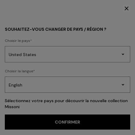
DÉCOUVREZ LA HOME COLLECTION
HOMME
NOUVEAUTÉS
SOUHAITEZ-VOUS CHANGER DE PAYS / RÉGION ?
NOUVEAUTÉS
Choisir le pays
Tricots
Choisir la langue
Party
FILTRE
TRIER
Robes
Cadeaux
pour
Pei
Edit
femmes
53 résultats
Sélectionnez votre pays pour découvrir la nouvelle collection
Missoni
Recherches populaires
CONFIRMER