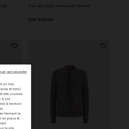
risé
Polo en coton mercerisé flammé
CHF 540,00
nuer sans accepter
nt un rôle
ires et tiers)
, et des cookies
s à vos
tez à recevoir
ez
 en fermant la
t en place et
+ 2 couleurs
ment
r le site,