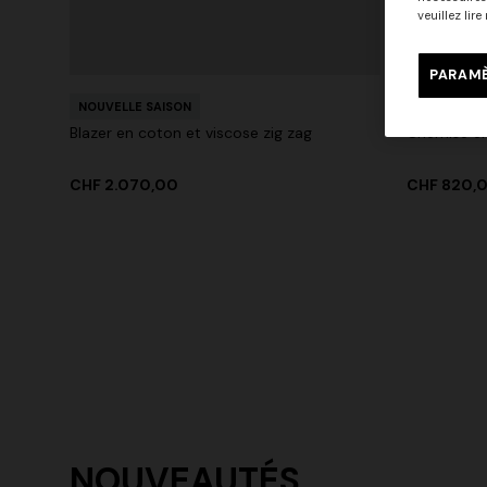
veuillez lir
Robe courte à manches courtes
Robe longu
PARAMÈ
CHF 468,00
CHF 780,00
-40%
CHF 678,
NOUVELLE SAISON
NOUVELLE 
Blazer en coton et viscose zig zag
Chemise en 
CHF 2.070,00
CHF 820,
NOUVEAUTÉS