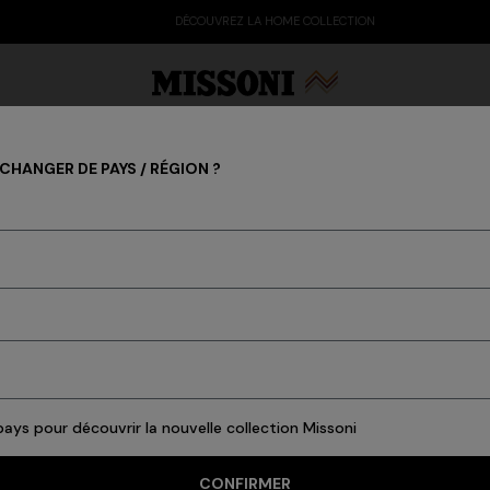
DÉCOUVREZ LA HOME COLLECTION
HANGER DE PAYS / RÉGION ?
HOMME
arty Edit
Cadeaux
Tricots pour femmes
n
Polo et T-Shirts
Maille
Chemises
Pantalons
Mode de plage
Acces
ays pour découvrir la nouvelle collection Missoni
CONFIRMER