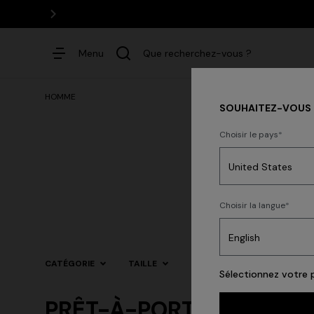
Menu
Que recherchez-vous ?
HOMME
SOUHAITEZ-VOUS C
Choisir le pays
Robes
P
New I
Choisir la langue
Recherches populaires
CATÉGORIE
TAILLE
COULEUR
Sélectionnez votre p
PRÊT-À-PORTER