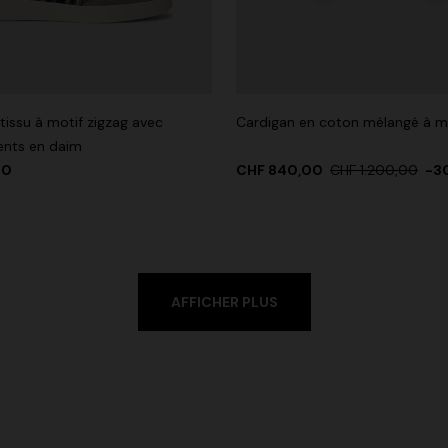
tissu à motif zigzag avec
Cardigan en coton mélangé à mo
nts en daim
00
CHF 840,00
CHF 1.200,00
-3
AFFICHER PLUS