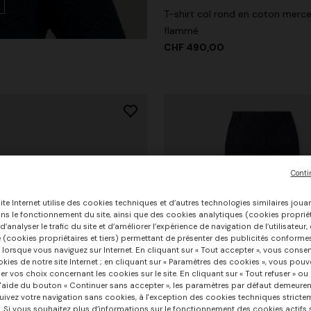
T-shirt col rond en coton merce
flammé
CHF 490,00
Conti
ite Internet utilise des cookies techniques et d’autres technologies similaires joua
ans le fonctionnement du site, ainsi que des cookies analytiques (cookies propriéta
’analyser le trafic du site et d’améliorer l’expérience de navigation de l’utilisateur
e (cookies propriétaires et tiers) permettant de présenter des publicités conforme
 lorsque vous naviguez sur Internet. En cliquant sur « Tout accepter », vous consen
okies de notre site Internet ; en cliquant sur « Paramètres des cookies », vous pouv
er vos choix concernant les cookies sur le site. En cliquant sur « Tout refuser » ou
l'aide du bouton « Continuer sans accepter », les paramètres par défaut demeuren
ivez votre navigation sans cookies, à l'exception des cookies techniques stricte
. Si vous souhaitez plus d’informations sur le fonctionnement des cookies actifs su