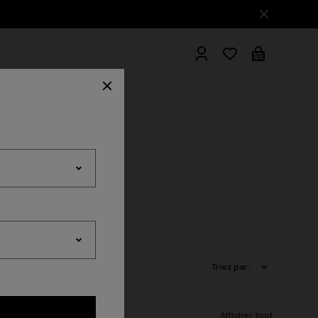
Peignors
soires
Triez par:
Afficher tout