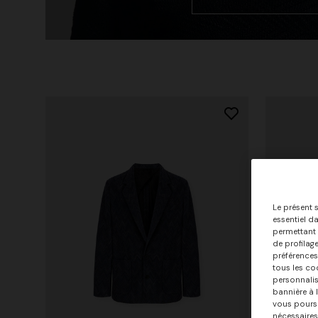
Le présent s
essentiel d
permettant d
de profilag
préférences
tous les co
personnalis
bannière à 
vous poursu
nécessaires