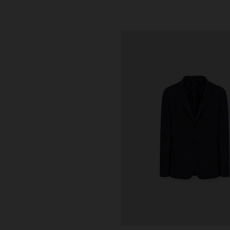
eurs
ÉS
 à bretelles croisées en
evron
,00