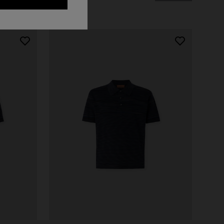
Robe longue en dentelle zig zag
à motif
CHF 1.400,00
 cut-out