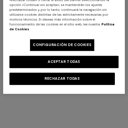
«Rechazar todas» o cerrar el aviso del banner seleccionando la
Vestidos
Bolsos
opción «Continuar sin aceptar», se mantendrán los ajustes
Midi
Otros
predeterminados y, por lo tanto, continuará la navegación sin
Vestidos De
Accesorios
utilizarse cookies distintas de las estrictamente necesarias por
Ceremonia
motivos técnicos. Si deseas más información sobre el
Gafas De Sol
Vestidos De
funcionamiento de las cookies en el sitio web, lee nuestra
Política
Relojes
Cóctel
de Cookies
Vestidos De
Medias
Fiesta
Calzado
Vestidos De
CONFIGURACIÓN DE COOKIES
Día
Vestidos De
Noche
ACEPTAR TODAS
Prendas
De Abrigo
Punto
RECHAZAR TODAS
Cárdigan
Suéteres Y
Jerséis
Cisne
Jersey
Pantalones
Faldas
Tops Polos
Y