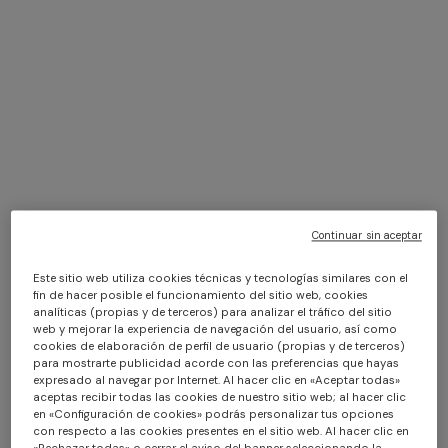
WHAT'S NEW
MUJER
KIDS
HOME
COLLECTION
Continuar sin aceptar
MUJER
Este sitio web utiliza cookies técnicas y tecnologías similares con el
fin de hacer posible el funcionamiento del sitio web, cookies
ROPA
NOVIDADES
ACCESORI
analíticas (propias y de terceros) para analizar el tráfico del sitio
web y mejorar la experiencia de navegación del usuario, así como
cookies de elaboración de perfil de usuario (propias y de terceros)
Vestidos
Bufandas Y
para mostrarte publicidad acorde con las preferencias que hayas
Fulares
Vestidos
expresado al navegar por Internet. Al hacer clic en «Aceptar todas»
Sombreros
Cortos
aceptas recibir todas las cookies de nuestro sitio web; al hacer clic
Accesorios Pa
Vestidos
en «Configuración de cookies» podrás personalizar tus opciones
con respecto a las cookies presentes en el sitio web. Al hacer clic en
Largos
El Pelo