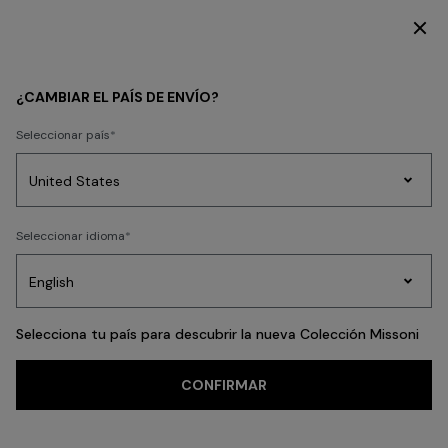
SUSCRÍBETE AHORA PARA TENER ACCESO A CONTENIDO EXCLUSIVO
Inicio
sitemap
¿CAMBIAR EL PAÍS DE ENVÍO?
SITEMAP
Seleccionar país
Prendas
Seleccionar idioma
de
Party
Vestidos
Regalos
punto
A
Edit
REBAJAS
para
mujer
MUJER
BEACHWEAR
HOME
Selecciona tu país para descubrir la nueva Colección Missoni
COLLECTIO
CONFIRMAR