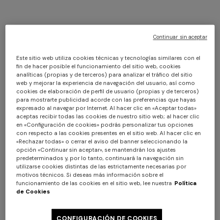
El Vendedor le enviará confirmación por correo
electrónico de la recepción de la solicitud de
desistimiento enviada mediante el «Formulario de
Continuar sin aceptar
Devolución» o mediante llamada telefónica al Servicio de
Este sitio web utiliza cookies técnicas y tecnologías similares con el
Atención al Cliente (el «
Correo Electrónico de
fin de hacer posible el funcionamiento del sitio web, cookies
Confirmación de Desistimiento
»).
analíticas (propias y de terceros) para analizar el tráfico del sitio
Los artículos que se pretende devolver deberán
web y mejorar la experiencia de navegación del usuario, así como
cookies de elaboración de perfil de usuario (propias y de terceros)
entregarse al transportista en un plazo de catorce (14)
para mostrarte publicidad acorde con las preferencias que hayas
días a partir de la fecha en la que haya informado al
expresado al navegar por Internet. Al hacer clic en «Aceptar todas»
aceptas recibir todas las cookies de nuestro sitio web; al hacer clic
Vendedor de su decisión de desistir del contrato de
en «Configuración de cookies» podrás personalizar tus opciones
conformidad con los procedimientos descritos
con respecto a las cookies presentes en el sitio web. Al hacer clic en
anteriormente. Los artículos pueden devolverse enviando
«Rechazar todas» o cerrar el aviso del banner seleccionando la
opción «Continuar sin aceptar», se mantendrán los ajustes
el paquete a través del transportista indicado por el
predeterminados y, por lo tanto, continuará la navegación sin
Vendedor (DHL), u otro transportista.
utilizarse cookies distintas de las estrictamente necesarias por
motivos técnicos. Si deseas más información sobre el
Si decide utilizar un transportista distinto del indicado
funcionamiento de las cookies en el sitio web, lee nuestra
Política
por el Vendedor (DHL) para la devolución de los artículos,
de Cookies
deberá abonar usted mismo los gastos necesarios y
seguirá siendo responsable de cualquier pérdida o daño
CONFIGURACIÓN DE COOKIES