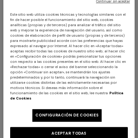
Continuar sin aceptar
Este sitio web utiliza cookies técnicas y tecnologías similares con el
fin de hacer posible el funcionamiento del sitio web, cookies
analíticas (propias y de terceros) para analizar el tráfico del sitio
web y mejorar la experiencia de navegación del usuario, así como
cookies de elaboración de perfil de usuario (propias y de terceros)
para mostrarte publicidad acorde con las preferencias que hayas
expresado al navegar por Internet. Al hacer clic en «Aceptar todas»
aceptas recibir todas las cookies de nuestro sitio web; al hacer clic
Otil Alfombra
en «Configuración de cookies» podrás personalizar tus opciones
con respecto a las cookies presentes en el sitio web. Al hacer clic en
«Rechazar todas» o cerrar el aviso del banner seleccionando la
$ 310,00
opción «Continuar sin aceptar», se mantendrán los ajustes
predeterminados y, por lo tanto, continuará la navegación sin
utilizarse cookies distintas de las estrictamente necesarias por
Color:
Blanco
motivos técnicos. Si deseas más información sobre el
funcionamiento de las cookies en el sitio web, lee nuestra
Política
de Cookies
CONFIGURACIÓN DE COOKIES
Talla:
UNIC
ACEPTAR TODAS
UNIC