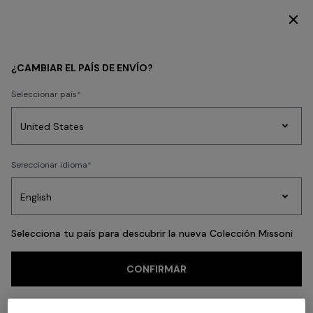
SUSCRÍBETE AHORA PARA TENER ACCESO A CONTENIDO EXCLUSIVO
Volver
¿CAMBIAR EL PAÍS DE ENVÍO?
Seleccionar país
Prendas
Seleccionar idioma
de
Party
Vestidos
Regalos
punto
A
Edit
para
mujer
Selecciona tu país para descubrir la nueva Colección Missoni
CONFIRMAR