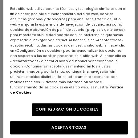
Este sitio web utiliza cookies técnicas y tecnologías similares con el
fin de hacer posible el funcionamiento del sitio web, cookies
analíticas (propias y de terceros) para analizar el tráfico del sitio
web y mejorar la experiencia de navegación del usuario, así como
cookies de elaboración de perfil de usuario (propias y de terceros)
para mostrarte publicidad acorde con las preferencias que hayas
expresado al navegar por Internet. Al hacer clic en «Aceptar todas»
aceptas recibir todas las cookies de nuestro sitio web; al hacer clic
en «Configuración de cookies» podrás personalizar tus opciones
Nastri Juego de 6 tazas de té y plato
con respecto a las cookies presentes en el sitio web. Al hacer clic en
«Rechazar todas» o cerrar el aviso del banner seleccionando la
opción «Continuar sin aceptar», se mantendrán los ajustes
$ 880,00
predeterminados y, por lo tanto, continuará la navegación sin
utilizarse cookies distintas de las estrictamente necesarias por
motivos técnicos. Si deseas más información sobre el
Color:
Rojo
funcionamiento de las cookies en el sitio web, lee nuestra
Política
de Cookies
CONFIGURACIÓN DE COOKIES
Talla:
UNIC
ACEPTAR TODAS
UNIC