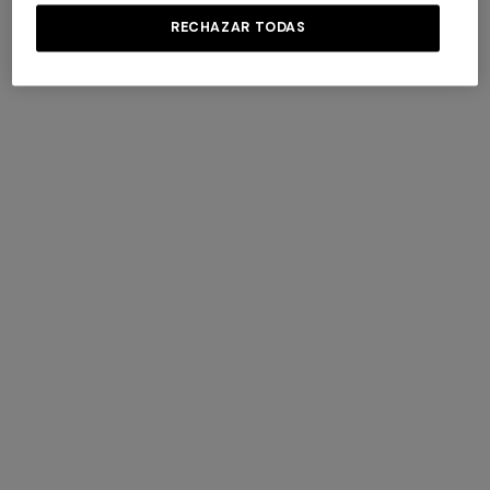
RECHAZAR TODAS
AÑADIR A LA BOLSA
Devolución gratuita
Plazo de entrega: 4-5 días laborales
Información de envío y devoluciones
Más detalles
TAMBIEN PODRIAN GUSTARTE