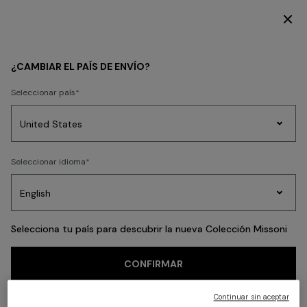
SUSCRÍBETE AHORA PARA TENER ACCESO A CONTENIDO EXCLUSIVO
Volver
¿CAMBIAR EL PAÍS DE ENVÍO?
Seleccionar país
Prendas
Seleccionar idioma
de
Party
Vestidos
Regalos
punto
A
Edit
para
mujer
Selecciona tu país para descubrir la nueva Colección Missoni
CONFIRMAR
Continuar sin aceptar