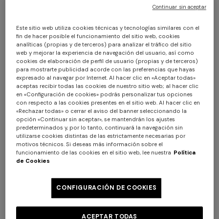
Continuar sin aceptar
Este sitio web utiliza cookies técnicas y tecnologías similares con el
fin de hacer posible el funcionamiento del sitio web, cookies
analíticas (propias y de terceros) para analizar el tráfico del sitio
web y mejorar la experiencia de navegación del usuario, así como
cookies de elaboración de perfil de usuario (propias y de terceros)
para mostrarte publicidad acorde con las preferencias que hayas
expresado al navegar por Internet. Al hacer clic en «Aceptar todas»
Camino de mesa Andorra 45x140 cm
aceptas recibir todas las cookies de nuestro sitio web; al hacer clic
en «Configuración de cookies» podrás personalizar tus opciones
con respecto a las cookies presentes en el sitio web. Al hacer clic en
$ 530,00
«Rechazar todas» o cerrar el aviso del banner seleccionando la
opción «Continuar sin aceptar», se mantendrán los ajustes
predeterminados y, por lo tanto, continuará la navegación sin
utilizarse cookies distintas de las estrictamente necesarias por
Color:
Negro
motivos técnicos. Si deseas más información sobre el
funcionamiento de las cookies en el sitio web, lee nuestra
Política
de Cookies
CONFIGURACIÓN DE COOKIES
Talla:
UNIC
UNIC
ACEPTAR TODAS