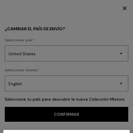
SUSCRÍBETE AHORA PARA TENER ACCESO A CONTENIDO EXCLUSIVO
Volver
¿CAMBIAR EL PAÍS DE ENVÍO?
Seleccionar país
Prendas
Seleccionar idioma
de
Party
Vestidos
Regalos
punto
A
Edit
para
mujer
Selecciona tu país para descubrir la nueva Colección Missoni
CONFIRMAR