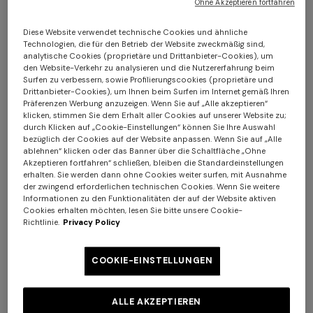
So geht es:
Ohne Akzeptieren fortfahren
1. Ausfüllen des Online-Rückgabe-Formulars auf
dieser
Diese Website verwendet technische Cookies und ähnliche
Seite
Technologien, die für den Betrieb der Website zweckmäßig sind,
2. Versichern Sie sich, dass die Artikel sich im selben
analytische Cookies (proprietäre und Drittanbieter-Cookies), um
Zustand befinden, in dem Sie sie erhalten haben, mit allen
den Website-Verkehr zu analysieren und die Nutzererfahrung beim
Surfen zu verbessern, sowie Profilierungscookies (proprietäre und
Anhängern, anderenfalls können wir Ihre Rückgabe nicht
Drittanbieter-Cookies), um Ihnen beim Surfen im Internet gemäß Ihren
annehmen und die Rückerstattung vornehmen;
Präferenzen Werbung anzuzeigen. Wenn Sie auf „Alle akzeptieren“
klicken, stimmen Sie dem Erhalt aller Cookies auf unserer Website zu;
3. Kleben Sie das vorgedruckte und vorbezahlte Etikett
durch Klicken auf „Cookie-Einstellungen“ können Sie Ihre Auswahl
auf die Originalschachtel (oder auf eine andere, die
bezüglich der Cookies auf der Website anpassen. Wenn Sie auf „Alle
mindestens ebenso widerstandsfähig ist), und verdecken
ablehnen“ klicken oder das Banner über die Schaltfläche „Ohne
Akzeptieren fortfahren“ schließen, bleiben die Standardeinstellungen
Sie so das Etikett für den Versand;
Langes One-Shoulder-Kleid
CAPERDONI
erhalten. Sie werden dann ohne Cookies weiter surfen, mit Ausnahme
4. Beantragen Sie die Rücknahme unter dem Link oder
aus Chevron-Lamé-Viskose
Langes Kleid mit langen
der zwingend erforderlichen technischen Cookies. Wenn Sie weitere
Informationen zu den Funktionalitäten der auf der Website aktiven
telefonisch
https://mydhl.express.dhl
: der Paketdienst
€ 1.250,00
Ärmeln aus griechischem
Cookies erhalten möchten, lesen Sie bitte unsere Cookie-
kommt und holt das Paket nach Ihren Angaben
Zickzack-Strick mit Pailletten
€ 2.500,00
Richtlinie.
Privacy Policy
hinsichtlich Zeit und Ort ab.
COOKIE-EINSTELLUNGEN
Ihre Rückgabe ist gegen Diebstahl oder Verlust auf dem
Transport versichert.
ALLE AKZEPTIEREN