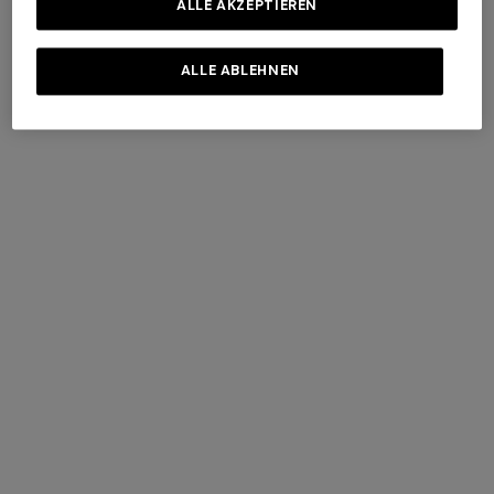
ALLE AKZEPTIEREN
€ 1.990,00
€ 1.350,00
ALLE ABLEHNEN
+ 3 Farben
Hose mit geradem Schnitt
NEUE SAISON
Langes Kleid aus Viskose-
Lamé mit gekreuzten Trägern
€ 432,00
€ 720,00
-40%
€ 1.990,00
NEUE SAISON
NEUE SAISON
Langes gestreiftes Strickkleid
Dégradé-Minikleid mit
mit Pailletten
Pailletten