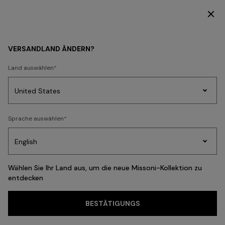
ENTDECKEN SIE DIE HOME COLLECTION
DAMEN
KLEIDUNG
Kleider
Gala-Kleider
VERSANDLAND ÄNDERN?
Land auswählen
Gala-Kleider
Party
Sprache auswählen
Kleider
Geschenke
Damenstrick
Edit
Wählen Sie Ihr Land aus, um die neue Missoni-Kollektion zu
entdecken
Häufige Suchanfragen
Strickwaren
Hosen
Röcke
T-shirts und Tops
Hemden und Blus
BESTÄTIGUNGS
FILTER
SORTIEREN