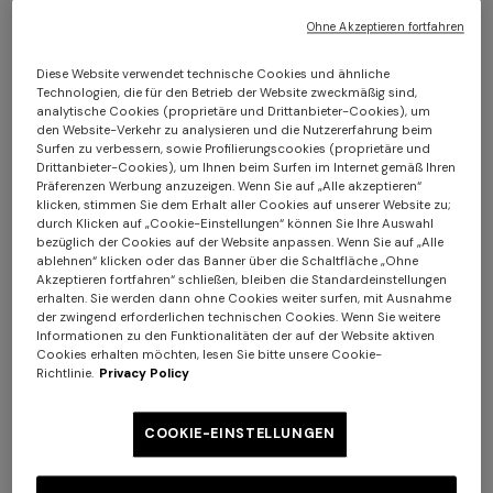
€ 2.500,00
€ 1.990,00
Ohne Akzeptieren fortfahren
Diese Website verwendet technische Cookies und ähnliche
Technologien, die für den Betrieb der Website zweckmäßig sind,
analytische Cookies (proprietäre und Drittanbieter-Cookies), um
den Website-Verkehr zu analysieren und die Nutzererfahrung beim
Surfen zu verbessern, sowie Profilierungscookies (proprietäre und
Drittanbieter-Cookies), um Ihnen beim Surfen im Internet gemäß Ihren
Präferenzen Werbung anzuzeigen. Wenn Sie auf „Alle akzeptieren“
klicken, stimmen Sie dem Erhalt aller Cookies auf unserer Website zu;
durch Klicken auf „Cookie-Einstellungen“ können Sie Ihre Auswahl
bezüglich der Cookies auf der Website anpassen. Wenn Sie auf „Alle
ablehnen“ klicken oder das Banner über die Schaltfläche „Ohne
Langes Trägerkleid
Lamé-Viskose-Langkleid aus
Akzeptieren fortfahren“ schließen, bleiben die Standardeinstellungen
erhalten. Sie werden dann ohne Cookies weiter surfen, mit Ausnahme
Baumwolle mit Spitzenmotiv
der zwingend erforderlichen technischen Cookies. Wenn Sie weitere
€ 654,00
€ 1.090,00
Informationen zu den Funktionalitäten der auf der Website aktiven
-40%
€ 833,00
€ 1.190,00
-30%
+ 2 Farben
Cookies erhalten möchten, lesen Sie bitte unsere Cookie-
Richtlinie.
Privacy Policy
NEUE SAISON
NEUE SAISON
Langes Kleid aus Viskose-
Geripptes langes Kleid mit
COOKIE-EINSTELLUNGEN
Lamé mit offenem Rücken
Schlitz