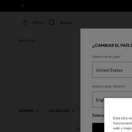
Menú
Buscar
REGALOS
¿CAMBIAR EL PAÍS 
Seleccionar país
Vestidos
Party
Seleccionar idioma
GÉNERO
CATEGORÍA
TALLA
COLOR
Selecciona tu país p
Este sitio w
funcionamie
web y mejor
Descubre nuestras ideas de r