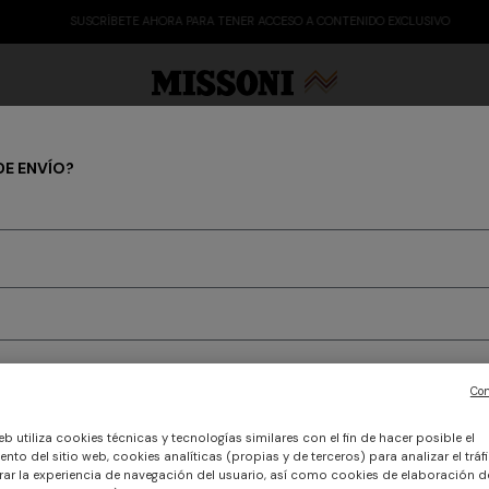
SUSCRÍBETE AHORA PARA TENER ACCESO A CONTENIDO EXCLUSIVO
DE ENVÍO?
REGALOS
 Edit
Regalos
Prendas de punto para mujer
HOMEWARE
REGALOS PARA ELLA
REGALOS PARA ÉL
Con
ara descubrir la nueva Colección Missoni
eb utiliza cookies técnicas y tecnologías similares con el fin de hacer posible el
nto del sitio web, cookies analíticas (propias y de terceros) para analizar el tráfi
ar la experiencia de navegación del usuario, así como cookies de elaboración de
egalo para ella: desde elegantes prendas de punto hasta accesorios
CONFIRMAR