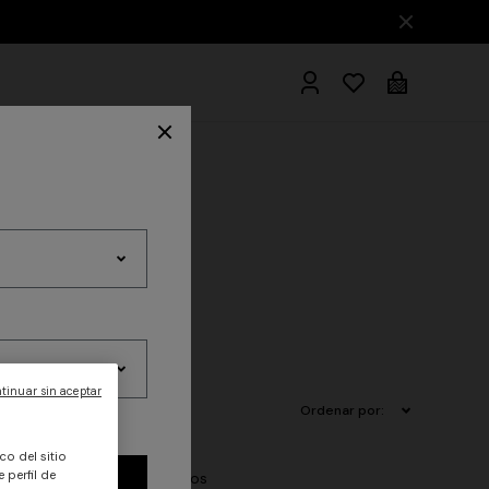
Albornoces
tinuar sin aceptar
Ordenar por:
co del sitio
 perfil de
; para él: desde los icónicos