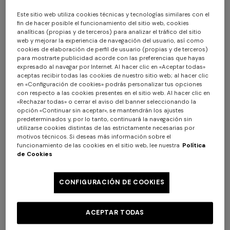
Este sitio web utiliza cookies técnicas y tecnologías similares con el
fin de hacer posible el funcionamiento del sitio web, cookies
analíticas (propias y de terceros) para analizar el tráfico del sitio
web y mejorar la experiencia de navegación del usuario, así como
cookies de elaboración de perfil de usuario (propias y de terceros)
para mostrarte publicidad acorde con las preferencias que hayas
expresado al navegar por Internet. Al hacer clic en «Aceptar todas»
aceptas recibir todas las cookies de nuestro sitio web; al hacer clic
en «Configuración de cookies» podrás personalizar tus opciones
Nastri Juego de Mesa
con respecto a las cookies presentes en el sitio web. Al hacer clic en
«Rechazar todas» o cerrar el aviso del banner seleccionando la
opción «Continuar sin aceptar», se mantendrán los ajustes
$ 280,00
predeterminados y, por lo tanto, continuará la navegación sin
utilizarse cookies distintas de las estrictamente necesarias por
motivos técnicos. Si deseas más información sobre el
Color:
BORDEAUX
funcionamiento de las cookies en el sitio web, lee nuestra
Política
de Cookies
CONFIGURACIÓN DE COOKIES
Talla:
UNIC
ACEPTAR TODAS
UNIC