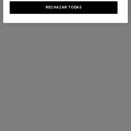
RECHAZAR TODAS
ARTÍCULO NO DISPONIBLE
Devolución gratuita
Plazo de entrega: 4-5 días laborales
Información de envío y devoluciones
Más detalles
TAMBIEN PODRIAN GUSTARTE