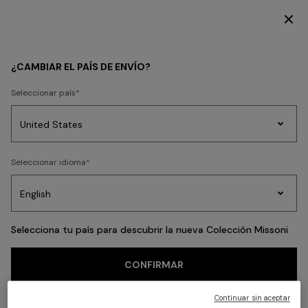
SUSCRÍBETE AHORA PARA TENER ACCESO A CONTENIDO EXCLUSIVO
Volver
¿CAMBIAR EL PAÍS DE ENVÍO?
Seleccionar país
Prendas
Seleccionar idioma
de
Party
Vestidos
Regalos
punto
A
Edit
para
mujer
Selecciona tu país para descubrir la nueva Colección Missoni
CONFIRMAR
Continuar sin aceptar