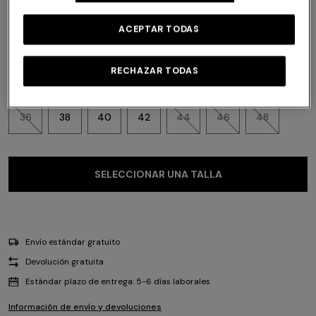
Color:
Negro
ACEPTAR TODAS
RECHAZAR TODAS
Talla:
Guía de tallas
36
38
40
42
44
46
48
SELECCIONAR UNA TALLA
Envío estándar gratuito
Devolución gratuita
Estándar plazo de entrega: 5-6 días laborales
Información de envío y devoluciones