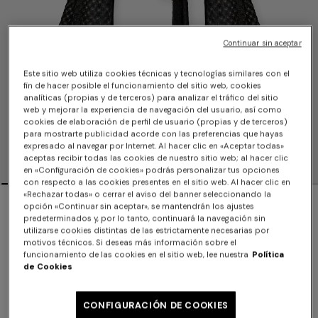
Continuar sin aceptar
Este sitio web utiliza cookies técnicas y tecnologías similares con el
fin de hacer posible el funcionamiento del sitio web, cookies
analíticas (propias y de terceros) para analizar el tráfico del sitio
web y mejorar la experiencia de navegación del usuario, así como
cookies de elaboración de perfil de usuario (propias y de terceros)
para mostrarte publicidad acorde con las preferencias que hayas
expresado al navegar por Internet. Al hacer clic en «Aceptar todas»
aceptas recibir todas las cookies de nuestro sitio web; al hacer clic
en «Configuración de cookies» podrás personalizar tus opciones
con respecto a las cookies presentes en el sitio web. Al hacer clic en
«Rechazar todas» o cerrar el aviso del banner seleccionando la
NOVIDADES
opción «Continuar sin aceptar», se mantendrán los ajustes
predeterminados y, por lo tanto, continuará la navegación sin
Top cruzado en viscosa lamé con trabajo
utilizarse cookies distintas de las estrictamente necesarias por
motivos técnicos. Si deseas más información sobre el
raschel
funcionamiento de las cookies en el sitio web, lee nuestra
Política
de Cookies
$1,140.00
CONFIGURACIÓN DE COOKIES