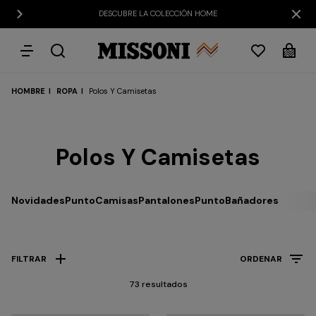
DESCUBRE LA COLECCIÓN HOME
HOMBRE
ROPA
Polos Y Camisetas
Polos Y Camisetas
Prendas
de
Party
Vestidos
Regalos
punto
A
Edit
Novidades
Punto
Camisas
Pantalones
Punto
Bañadores
para
mujer
FILTRAR
ORDENAR
73 resultados