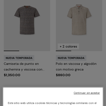
+ 2 colores
NUEVA TEMPORADA
NUEVA TEMPORADA
Camiseta de punto en
Polo en viscosa y algodón
cachemira y viscosa con
con motivo greca
cuello redondo
$1,350.00
$860.00
Continuar sin aceptar
Este sitio web utiliza cookies técnicas y tecnologías similares con el