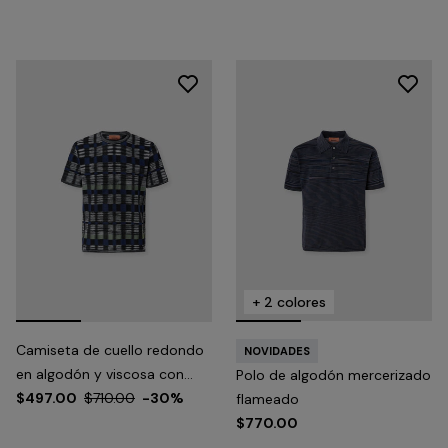
+ 2 colores
Camiseta de cuello redondo
NOVIDADES
en algodón y viscosa con
Polo de algodón mercerizado
motivo de cuadros
$497.00
$710.00
-30%
flameado
$770.00