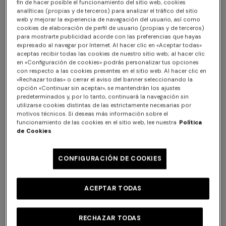
fin de hacer posible el funcionamiento del sitio web, cookies
analíticas (propias y de terceros) para analizar el tráfico del sitio
web y mejorar la experiencia de navegación del usuario, así como
cookies de elaboración de perfil de usuario (propias y de terceros)
para mostrarte publicidad acorde con las preferencias que hayas
expresado al navegar por Internet. Al hacer clic en «Aceptar todas»
aceptas recibir todas las cookies de nuestro sitio web; al hacer clic
en «Configuración de cookies» podrás personalizar tus opciones
con respecto a las cookies presentes en el sitio web. Al hacer clic en
«Rechazar todas» o cerrar el aviso del banner seleccionando la
opción «Continuar sin aceptar», se mantendrán los ajustes
predeterminados y, por lo tanto, continuará la navegación sin
utilizarse cookies distintas de las estrictamente necesarias por
motivos técnicos. Si deseas más información sobre el
NUEVA TEMPORADA
NUEVA TEMPORADA
funcionamiento de las cookies en el sitio web, lee nuestra
Política
Polo de manga larga en
Serafino de manga larga en
de Cookies
algodón y lana chevron
viscosa y algodón
$1,240.00
$1,300.00
CONFIGURACIÓN DE COOKIES
ACEPTAR TODAS
RECHAZAR TODAS