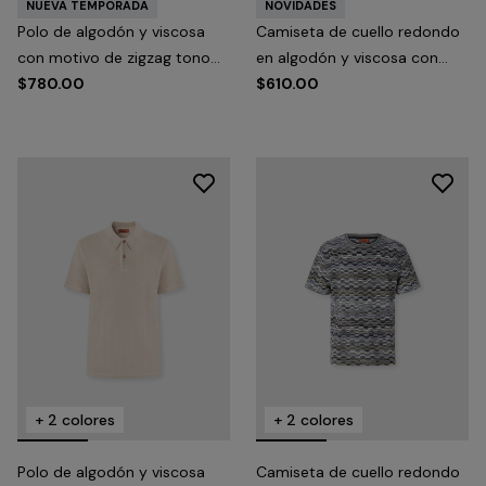
NUEVA TEMPORADA
NOVIDADES
Polo de algodón y viscosa
Camiseta de cuello redondo
con motivo de zigzag tono
en algodón y viscosa con
sobre tono
$780.00
motivo de zigzag tono sobre
$610.00
tono
+ 2 colores
+ 2 colores
Polo de algodón y viscosa
Camiseta de cuello redondo