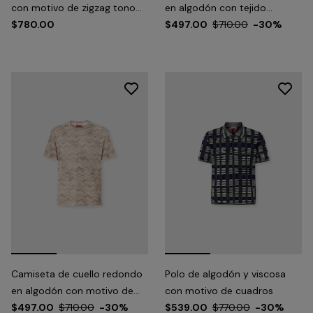
con motivo de zigzag tono
en algodón con tejido
sobre tono
$780.00
Raschel y motivo griego
$497.00
$710.00
-30%
Camiseta de cuello redondo
Polo de algodón y viscosa
en algodón con motivo de
con motivo de cuadros
serpiente degradado
$497.00
$710.00
-30%
$539.00
$770.00
-30%