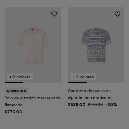
+ 2 colores
+ 2 colores
Camiseta de punto de
NOVIDADES
algodón con motivo de
Polo de algodón mercerizado
chevron
$539.00
$770.00
-30%
flameado
$770.00