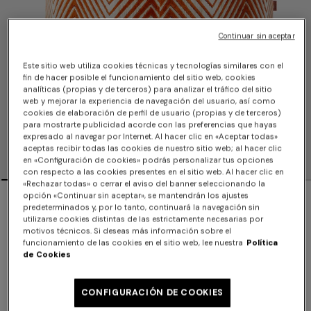
Continuar sin aceptar
Este sitio web utiliza cookies técnicas y tecnologías similares con el
fin de hacer posible el funcionamiento del sitio web, cookies
analíticas (propias y de terceros) para analizar el tráfico del sitio
web y mejorar la experiencia de navegación del usuario, así como
cookies de elaboración de perfil de usuario (propias y de terceros)
para mostrarte publicidad acorde con las preferencias que hayas
expresado al navegar por Internet. Al hacer clic en «Aceptar todas»
aceptas recibir todas las cookies de nuestro sitio web; al hacer clic
en «Configuración de cookies» podrás personalizar tus opciones
con respecto a las cookies presentes en el sitio web. Al hacer clic en
«Rechazar todas» o cerrar el aviso del banner seleccionando la
Puf Ziggy 50x50 cm
opción «Continuar sin aceptar», se mantendrán los ajustes
predeterminados y, por lo tanto, continuará la navegación sin
utilizarse cookies distintas de las estrictamente necesarias por
$3,220.00
motivos técnicos. Si deseas más información sobre el
funcionamiento de las cookies en el sitio web, lee nuestra
Política
de Cookies
Color:
Naranja Multicolor
CONFIGURACIÓN DE COOKIES