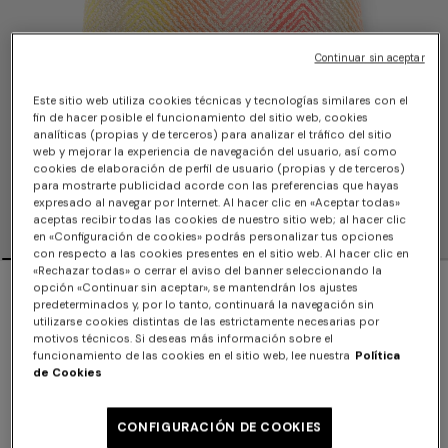
Continuar sin aceptar
Este sitio web utiliza cookies técnicas y tecnologías similares con el
fin de hacer posible el funcionamiento del sitio web, cookies
analíticas (propias y de terceros) para analizar el tráfico del sitio
web y mejorar la experiencia de navegación del usuario, así como
cookies de elaboración de perfil de usuario (propias y de terceros)
para mostrarte publicidad acorde con las preferencias que hayas
expresado al navegar por Internet. Al hacer clic en «Aceptar todas»
aceptas recibir todas las cookies de nuestro sitio web; al hacer clic
en «Configuración de cookies» podrás personalizar tus opciones
con respecto a las cookies presentes en el sitio web. Al hacer clic en
«Rechazar todas» o cerrar el aviso del banner seleccionando la
Cojín outdoor Island 60x60 cm
opción «Continuar sin aceptar», se mantendrán los ajustes
predeterminados y, por lo tanto, continuará la navegación sin
utilizarse cookies distintas de las estrictamente necesarias por
$690.00
motivos técnicos. Si deseas más información sobre el
funcionamiento de las cookies en el sitio web, lee nuestra
Política
de Cookies
Color:
Multicolor
CONFIGURACIÓN DE COOKIES