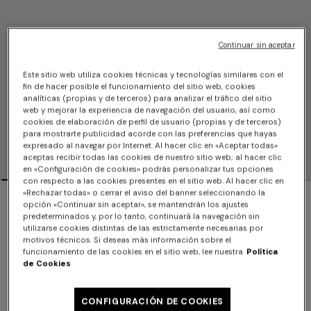
Continuar sin aceptar
Este sitio web utiliza cookies técnicas y tecnologías similares con el
fin de hacer posible el funcionamiento del sitio web, cookies
analíticas (propias y de terceros) para analizar el tráfico del sitio
web y mejorar la experiencia de navegación del usuario, así como
cookies de elaboración de perfil de usuario (propias y de terceros)
para mostrarte publicidad acorde con las preferencias que hayas
expresado al navegar por Internet. Al hacer clic en «Aceptar todas»
aceptas recibir todas las cookies de nuestro sitio web; al hacer clic
en «Configuración de cookies» podrás personalizar tus opciones
con respecto a las cookies presentes en el sitio web. Al hacer clic en
«Rechazar todas» o cerrar el aviso del banner seleccionando la
NOVIDADES
opción «Continuar sin aceptar», se mantendrán los ajustes
predeterminados y, por lo tanto, continuará la navegación sin
Bikini triangular de viscosa lamé con
utilizarse cookies distintas de las estrictamente necesarias por
motivos técnicos. Si deseas más información sobre el
motivo de zigzag efecto píxel
funcionamiento de las cookies en el sitio web, lee nuestra
Política
de Cookies
$610.00
CONFIGURACIÓN DE COOKIES