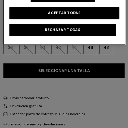
Color:
Multicolor
ACEPTAR TODAS
RECHAZAR TODAS
Talla:
Guía de tallas
36
38
40
42
44
46
48
SELECCIONAR UNA TALLA
Envío estándar gratuito
Devolución gratuita
Estándar plazo de entrega: 5-6 días laborales
Información de envío y devoluciones