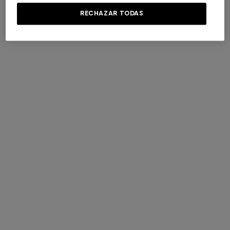
RECHAZAR TODAS
+ 2 colores
Alpargatas de hombre
Zapatillas deportivas de
hombre
$ 415,00
$ 427,00
$ 610,00
-30%
+ 2 colores