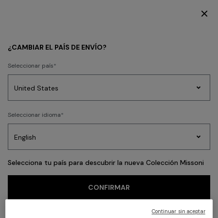
SUSCRÍBETE AHORA PARA TENER ACCESO A CONTENIDO EXCLUSIVO
HOMBRE
ACCESORIOS
Calzado
¿CAMBIAR EL PAÍS DE ENVÍO?
Calzado
Seleccionar país
FILTRAR
ORDENAR
Prendas
Seleccionar idioma
7 resultados
de
Party
Vestidos
Regalos
punto
A
Edit
para
mujer
Selecciona tu país para descubrir la nueva Colección Missoni
CONFIRMAR
Continuar sin aceptar