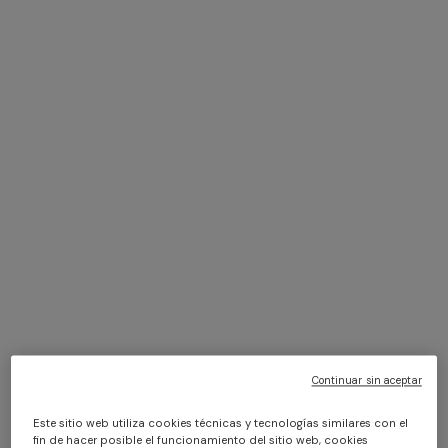
+ 2 colores
+ 3 colores
NUEVA TEMPORADA
NUEVA TEMPORADA
Vestido largo con escote
Vestido largo en viscosa lamé
Continuar sin aceptar
halter
con tirantes cruzados
$ 2.890,00
$ 3.290,00
Este sitio web utiliza cookies técnicas y tecnologías similares con el
fin de hacer posible el funcionamiento del sitio web, cookies