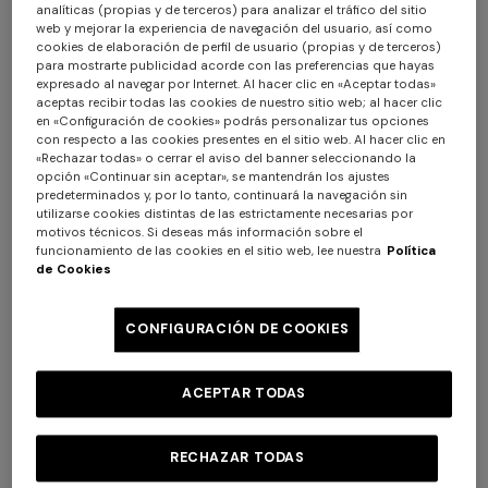
analíticas (propias y de terceros) para analizar el tráfico del sitio
web y mejorar la experiencia de navegación del usuario, así como
cookies de elaboración de perfil de usuario (propias y de terceros)
para mostrarte publicidad acorde con las preferencias que hayas
expresado al navegar por Internet. Al hacer clic en «Aceptar todas»
aceptas recibir todas las cookies de nuestro sitio web; al hacer clic
en «Configuración de cookies» podrás personalizar tus opciones
con respecto a las cookies presentes en el sitio web. Al hacer clic en
«Rechazar todas» o cerrar el aviso del banner seleccionando la
opción «Continuar sin aceptar», se mantendrán los ajustes
predeterminados y, por lo tanto, continuará la navegación sin
utilizarse cookies distintas de las estrictamente necesarias por
motivos técnicos. Si deseas más información sobre el
funcionamiento de las cookies en el sitio web, lee nuestra
Política
de Cookies
+ 2 colores
CONFIGURACIÓN DE COOKIES
NUEVA TEMPORADA
NUEVA TEMPORADA
Vestido largo asimétrico en
Vestido largo de punto
ACEPTAR TODAS
viscosa con motivo encaje
chevron con tirantes
$ 2.060,00
trenzados
$ 2.960,00
RECHAZAR TODAS