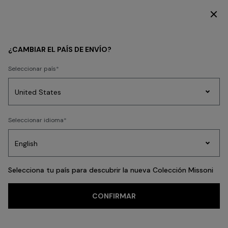
SUSCRÍBETE AHORA PARA TENER ACCESO A CONTENIDO EXCLUSIVO
MUJER
ROPA
Vestidos
Vestidos largos
¿CAMBIAR EL PAÍS DE ENVÍO?
Seleccionar país
Vestidos largos
Prendas
Seleccionar idioma
de
Party
Vestidos
Regalos
punto
A
Edit
para
mujer
Selecciona tu país para descubrir la nueva Colección Missoni
CONFIRMAR
Punto
Pantalones
Faldas
Camisetas y Tops
Camisas y Blusas
Pr
FILTRAR
ORDENAR