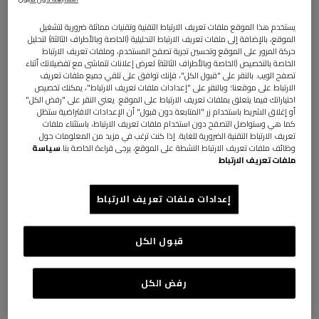
يستخدم هذا الموقع ملفات تعريف الارتباط التقنية وتقنيات مماثلة ضرورية لتشغيل
الموقع، بالإضافة إلى ملفات تعريف الارتباط التحليلية (الخاصة وبالأطراف الثالثة) لتحليل
حركة المرور على الموقع وتحسين تجربة تصفح المستخدم، وملفات تعريف الارتباط
الخاصة بالتخصيص (الخاصة وبالأطراف الثالثة) لعرض إعلانات تتماشى مع تفضيلاتك أثناء
تصفح الويب. بالنقر على "قبول الكل"، فإنك توافق على تلقي جميع ملفات تعريف
الارتباط على موقعنا؛ وبالنقر على "إعدادات ملفات تعريف الارتباط"، يمكنك تخصيص
اختياراتك فيما يتعلق بملفات تعريف الارتباط على الموقع. يعني النقر على "رفض الكل"
أو إغلاق الشريط باستخدام زر "المتابعة دون قبول" أن الإعدادات الافتراضية ستظل
Nastri Wallpaper 10,5x1 mt
كما هي وستواصل التصفح دون استخدام ملفات تعريف الارتباط، باستثناء ملفات
تعريف الارتباط التقنية الضرورية للغاية. إذا كنت ترغب في مزيد من المعلومات حول
وظائف ملفات تعريف الارتباط النشطة على الموقع، يرجى قراءة الخاصة بنا.
سياسة
ملفات تعريف الارتباط
€ 240,00
إعدادات ملفات تعريف الارتباط
اللون:
PINK
قبول الكل
المقاس:
UNIC
رفض الكل
UNIC