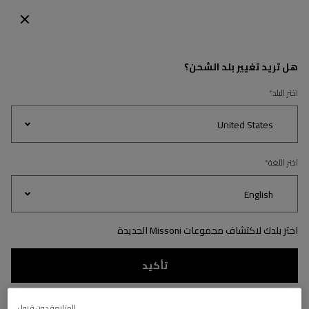
اكتشفي مجموعة الديكور المنزلي
رجوع
هل تريد تغيير بلد الشحن؟
اختر البلد
Women's
Party
اختر اللغة
throbes
Gifts
Dresses
Knitwear
Edit
اختر بلدك لاكتشاف مجموعات Missoni الجديدة
تأكيد
المتابعة دون قبول