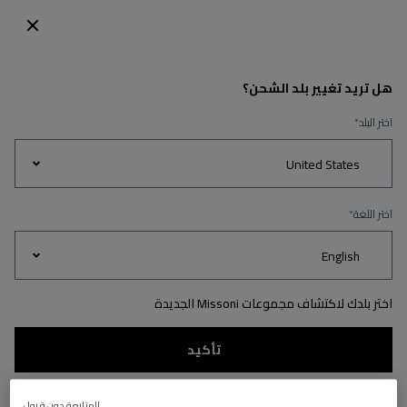
اكتشفي مجموعة الديكور المنزلي
رجوع
هل تريد تغيير بلد الشحن؟
اختر البلد
Women's
Party
اختر اللغة
throbes
Gifts
Dresses
Knitwear
Edit
اختر بلدك لاكتشاف مجموعات Missoni الجديدة
تأكيد
المتابعة دون قبول