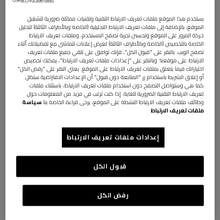
يستخدم هذا الموقع ملفات تعريف الارتباط التقنية وتقنيات مماثلة ضرورية لتشغيل
الموقع، بالإضافة إلى ملفات تعريف الارتباط التحليلية (الخاصة وبالأطراف الثالثة) لتحليل
حركة المرور على الموقع وتحسين تجربة تصفح المستخدم، وملفات تعريف الارتباط
الخاصة بالتخصيص (الخاصة وبالأطراف الثالثة) لعرض إعلانات تتماشى مع تفضيلاتك أثناء
تصفح الويب. بالنقر على "قبول الكل"، فإنك توافق على تلقي جميع ملفات تعريف
الارتباط على موقعنا؛ وبالنقر على "إعدادات ملفات تعريف الارتباط"، يمكنك تخصيص
اختياراتك فيما يتعلق بملفات تعريف الارتباط على الموقع. يعني النقر على "رفض الكل"
أو إغلاق الشريط باستخدام زر "المتابعة دون قبول" أن الإعدادات الافتراضية ستظل
Nastri Wallpaper 10,5x1 mt
كما هي وستواصل التصفح دون استخدام ملفات تعريف الارتباط، باستثناء ملفات
تعريف الارتباط التقنية الضرورية للغاية. إذا كنت ترغب في مزيد من المعلومات حول
وظائف ملفات تعريف الارتباط النشطة على الموقع، يرجى قراءة الخاصة بنا.
سياسة
ملفات تعريف الارتباط
€ 240,00
إعدادات ملفات تعريف الارتباط
اللون:
BEIGE
قبول الكل
المقاس:
UNIC
رفض الكل
UNIC